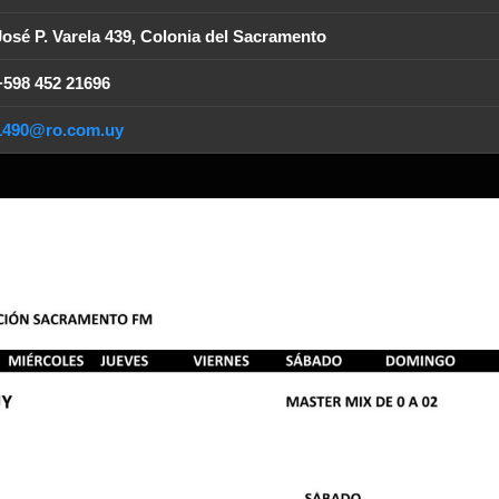
José P. Varela 439, Colonia del Sacramento
+598 452 21696
1490@ro.com.uy