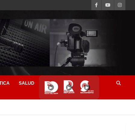
TICA
SALUD
▶
▶
▶