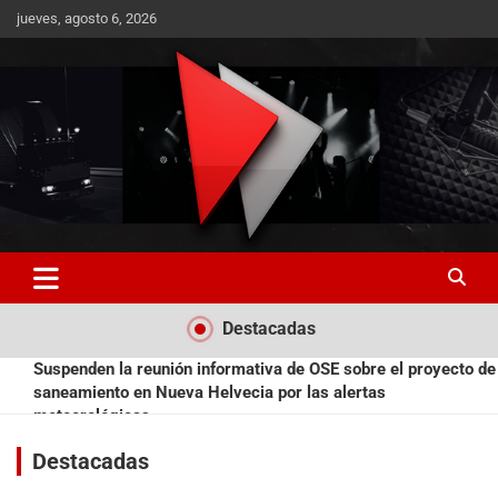
jueves, agosto 6, 2026
RO CONTENIDOS
Destacadas
Suspenden la reunión informativa de OSE sobre el proyecto de
saneamiento en Nueva Helvecia por las alertas
meteorológicas
Bajó la desocupación en Colonia al 8,4%, un 0,6% menos que
la medición anterior
Destacadas
Matadero Rosario deberá resolver antes de fin de año si