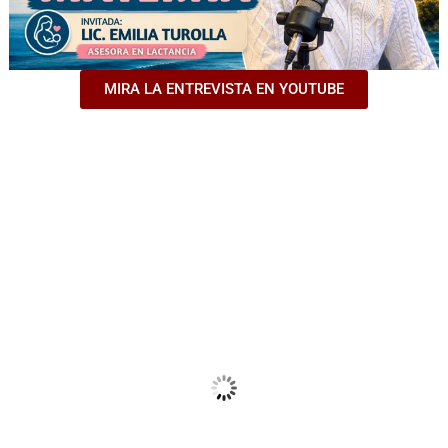
MIRA LA ENTREVISTA EN YOUTUBE
Nueva Helvecia
Ro Contenidos
Ago 6, 2026
10
°C
Lluvia Ligera
Ráfagas de viento:
37 mph