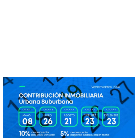
Clouds:
100%
Visibilidad:
10 km
Amanecer:
7:37 am
Atardecer:
6:11 pm
92 %
1003 mb
29 mph
Weather from OpenWeatherMap