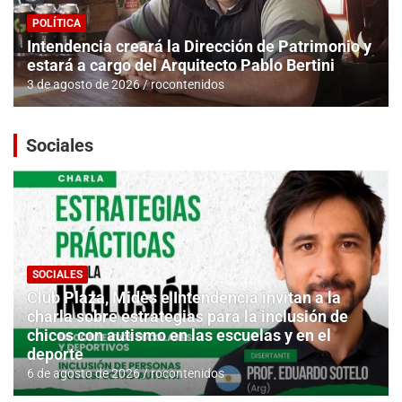
POLÍTICA
Intendencia creará la Dirección de Patrimonio y
estará a cargo del Arquitecto Pablo Bertini
3 de agosto de 2026
rocontenidos
Sociales
SOCIALES
Club Plaza, Mides e Intendencia invitan a la
charla sobre estrategias para la inclusión de
chicos con autismo en las escuelas y en el
deporte
6 de agosto de 2026
rocontenidos