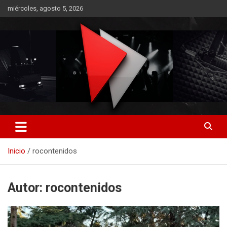
Saltar
miércoles, agosto 5, 2026
al
contenido
RO CONTENIDOS
Inicio
rocontenidos
Autor:
rocontenidos