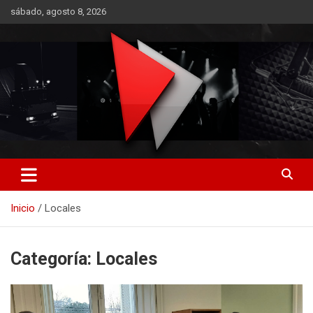
Saltar
sábado, agosto 8, 2026
al
contenido
RO CONTENIDOS
Inicio
Locales
Categoría:
Locales