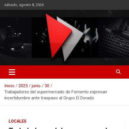
Saltar
sábado, agosto 8, 2026
al
contenido
RO CONTENIDOS
Inicio
2025
junio
30
Trabajadores del supermercado de Fomento expresan
incertidumbre ante traspaso al Grupo El Dorado
LOCALES