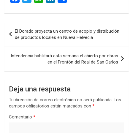
a
wi
h
n
o
ce
tt
at
ke
m
b
er
s
dI
p
Navegación
El Dorado proyecta un centro de acopio y distribución
o
A
n
ar
de
de productos locales en Nueva Helvecia
o
p
tir
entradas
k
p
Intendencia habilitará esta semana el abierto por obras
en el Frontón del Real de San Carlos
Deja una respuesta
Tu dirección de correo electrónico no será publicada.
Los
campos obligatorios están marcados con
*
Comentario
*