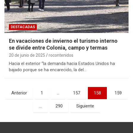
DESTACADAS
En vacaciones de invierno el turismo interno
se divide entre Colonia, campo y termas
20 de junio de 2025
rocontenidos
Hacia el exterior “la demanda hacia Estados Unidos ha
bajado porque se ha encarecido, la del…
Paginación
Anterior
1
…
157
158
159
de
…
290
Siguiente
entradas