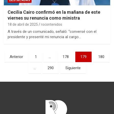
DESTACADAS
Cecilia Cairo confirmó en la mañana de este
viernes su renuncia como ministra
18 de abril de 2025
rocontenidos
A través de un comunicado, señaló: “conversé con el
presidente y presenté mi renuncia al cargo…
Paginación
Anterior
1
…
178
179
180
de
…
290
Siguiente
entradas