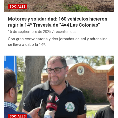
SOCIALES
Motores y solidaridad: 160 vehículos hicieron
rugir la 14ª Travesía de “4×4 Las Colonias”
15 de septiembre de 2025
rocontenidos
Con gran convocatoria y dos jornadas de sol y adrenalina
se llevó a cabo la 14ª…
SOCIALES