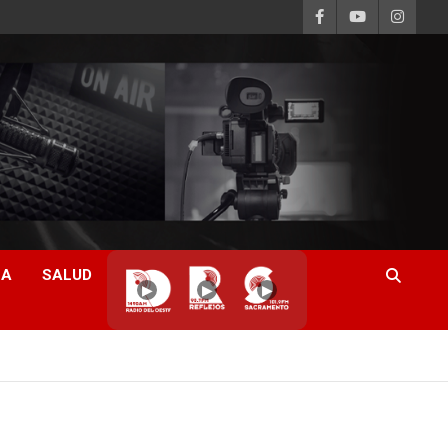
CA
SALUD
▶
▶
▶