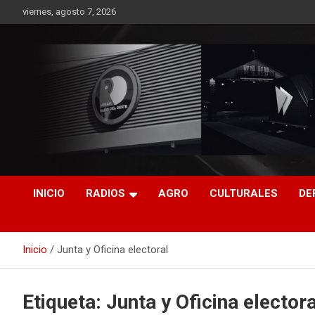
Saltar
viernes, agosto 7, 2026
al
contenido
RO CONTENIDOS
INICIO
RADIOS
AGRO
CULTURALES
DE
Inicio
Junta y Oficina electoral
Etiqueta:
Junta y Oficina electora