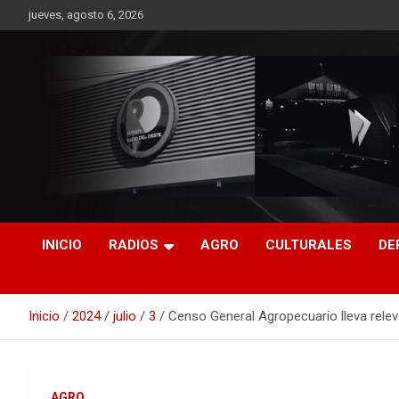
Saltar
jueves, agosto 6, 2026
al
contenido
RO CONTENIDOS
INICIO
RADIOS
AGRO
CULTURALES
DE
Inicio
2024
julio
3
Censo General Agropecuario lleva releva
AGRO