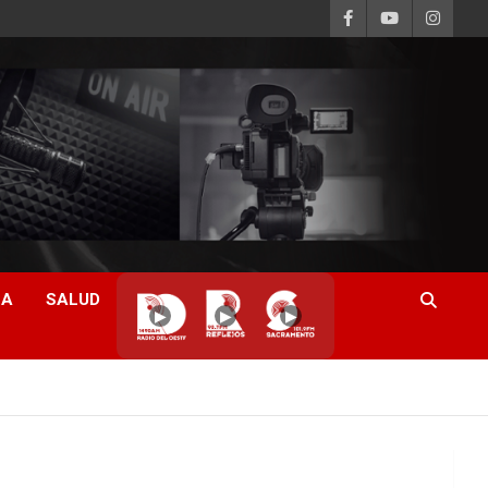
CA
SALUD
▶
▶
▶