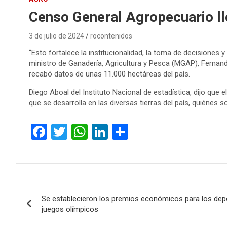
Censo General Agropecuario lle
3 de julio de 2024
rocontenidos
“Esto fortalece la institucionalidad, la toma de decisiones 
ministro de Ganadería, Agricultura y Pesca (MGAP), Fernand
recabó datos de unas 11.000 hectáreas del país.
Diego Aboal del Instituto Nacional de estadística, dijo que
que se desarrolla en las diversas tierras del país, quiénes s
F
T
W
Li
C
a
wi
h
n
o
ce
tt
at
ke
m
b
er
s
dI
p
Navegación
o
A
n
ar
Se establecieron los premios económicos para los dep
de
o
p
tir
juegos olímpicos