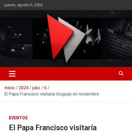
Saltar
jueves, agosto 6, 2026
al
contenido
RO CONTENIDOS
Inicio
2024
julio
6
El Papa Francisco visitaría Uruguay en noviembre
EVENTOS
El Papa Francisco visitaría