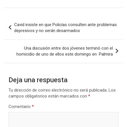
a
wi
h
n
o
ce
tt
at
ke
m
b
er
s
dI
p
Navegación
Cavid insiste en que Policías consulten ante problemas
o
A
n
ar
de
depresivos y no serán desarmados
o
p
tir
entradas
k
p
Una discusión entre dos jóvenes terminó con el
homicidio de uno de ellos este domingo en Palmira
Deja una respuesta
Tu dirección de correo electrónico no será publicada.
Los
campos obligatorios están marcados con
*
Comentario
*