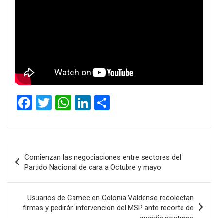
F
T
W
Li
C
a
wi
h
n
o
ce
tt
at
ke
m
b
er
s
dI
p
Navegación
Comienzan las negociaciones entre sectores del
o
A
n
ar
de
Partido Nacional de cara a Octubre y mayo
o
p
tir
entradas
k
p
Usuarios de Camec en Colonia Valdense recolectan
firmas y pedirán intervención del MSP ante recorte de
guardia nocturna