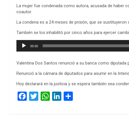
La mujer fue condenada como autora, acusada de haber cob
coautor.
La condena es a 24 meses de prisión, que se sustituyeron c
También se los inhabilitó por cinco años para ejercer camb
Reproductor
00:00
de
audio
Valentina Dos Santos renunció a su banca como diputada por
Renunció a la cámara de diputados para asumir en la Intend
Hoy declarará en la justicia y se espera también sea conde
F
T
W
Li
C
a
wi
h
n
o
ce
tt
at
ke
m
b
er
s
dI
p
Navegación