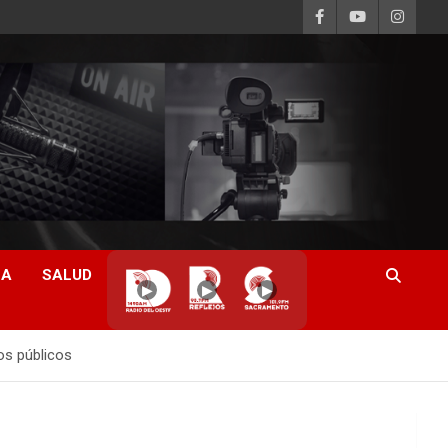
CA
SALUD
▶
▶
▶
os públicos