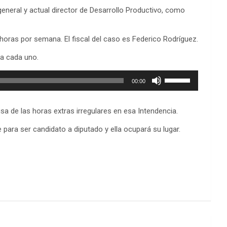
arriba/abajo
neral y actual director de Desarrollo Productivo, como
para
aumentar
horas por semana. El fiscal del caso es Federico Rodríguez.
o
disminuir
ra cada uno.
el
volumen.
Utiliza
00:00
las
teclas
de
a de las horas extras irregulares en esa Intendencia.
flecha
arriba/abajo
para ser candidato a diputado y ella ocupará su lugar.
para
aumentar
o
disminuir
el
volumen.