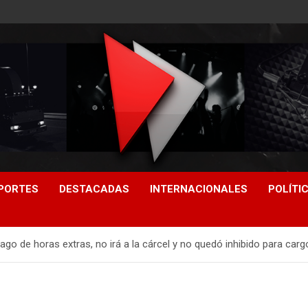
PORTES
DESTACADAS
INTERNACIONALES
POLÍTI
go de horas extras, no irá a la cárcel y no quedó inhibido para carg