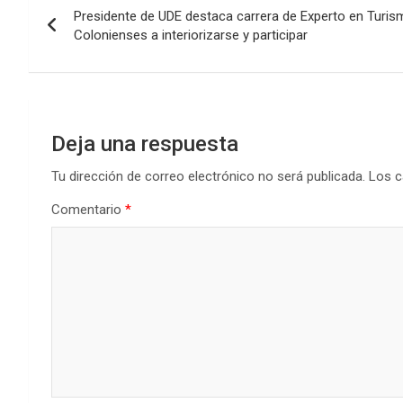
o
A
n
ar
Presidente de UDE destaca carrera de Experto en Turism
de
o
p
tir
Colonienses a interiorizarse y participar
k
p
entradas
Deja una respuesta
Tu dirección de correo electrónico no será publicada.
Los c
Comentario
*