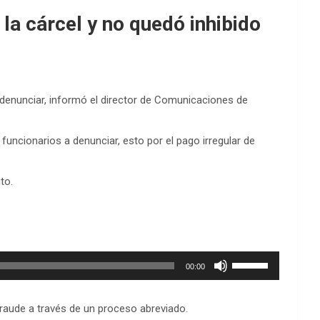
la cárcel y no quedó inhibido
 denunciar, informó el director de Comunicaciones de
uncionarios a denunciar, esto por el pago irregular de
to.
Utiliza
00:00
las
teclas
de
fraude a través de un proceso abreviado.
flecha