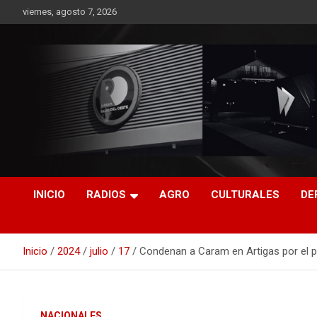
Saltar
viernes, agosto 7, 2026
al
contenido
RO CONTENIDOS
INICIO
RADIOS
AGRO
CULTURALES
DE
Inicio
2024
julio
17
Condenan a Caram en Artigas por el pa
NACIONALES