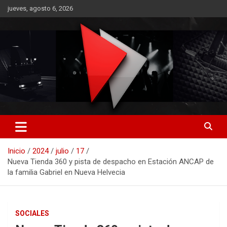
Saltar
jueves, agosto 6, 2026
al
contenido
RO CONTENIDOS
Inicio
2024
julio
17
Nueva Tienda 360 y pista de despacho en Estación ANCAP de
la familia Gabriel en Nueva Helvecia
SOCIALES