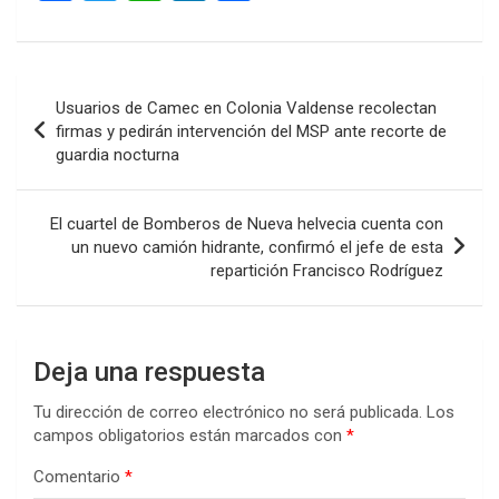
a
wi
h
n
o
ce
tt
at
ke
m
b
er
s
dI
p
Navegación
Usuarios de Camec en Colonia Valdense recolectan
o
A
n
ar
de
firmas y pedirán intervención del MSP ante recorte de
o
p
tir
guardia nocturna
entradas
k
p
El cuartel de Bomberos de Nueva helvecia cuenta con
un nuevo camión hidrante, confirmó el jefe de esta
repartición Francisco Rodríguez
Deja una respuesta
Tu dirección de correo electrónico no será publicada.
Los
campos obligatorios están marcados con
*
Comentario
*