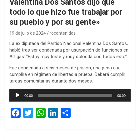
Valentina Dos Santos dijo que
todo lo que hizo fue trabajar por
su pueblo y por su gente»
19 de julio de 2024
rocontenidos
La ex diputada del Partido Nacional Valentina Dos Santos,
habló tras ser condenada por usurpación de funciones en
Artigas: “Estoy muy triste y muy dolorida con todos esto”.
Fue condenada a seis meses de prisión, una pena que
cumplirá en régimen de libertad a prueba. Deberá cumplir
tareas comunitarias durante dos meses.
Reproductor
00:00
00:00
de
audio
F
T
W
Li
C
a
wi
h
n
o
ce
tt
at
ke
m