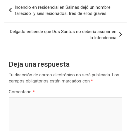
b
er
s
dI
p
Navegación
Incendio en residencial en Salinas dejó un hombre
o
A
n
ar
de
fallecido y seis lesionados, tres de ellos graves.
o
p
tir
entradas
k
p
Delgado entiende que Dos Santos no debería asumir en
la Intendencia
Deja una respuesta
Tu dirección de correo electrónico no será publicada.
Los
campos obligatorios están marcados con
*
Comentario
*