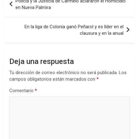
Policía y la Justicia de Carmelo aclararon el Homicidio
o
A
n
ar
de
en Nueva Palmira
o
p
tir
entradas
k
p
En la liga de Colonia ganó Peñarol y es líder en el
clausura y en la anual
Deja una respuesta
Tu dirección de correo electrónico no será publicada.
Los
campos obligatorios están marcados con
*
Comentario
*