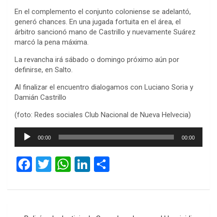
En el complemento el conjunto coloniense se adelantó,
generó chances. En una jugada fortuita en el área, el
árbitro sancionó mano de Castrillo y nuevamente Suárez
marcó la pena máxima.
La revancha irá sábado o domingo próximo aún por
definirse, en Salto.
Al finalizar el encuentro dialogamos con Luciano Soria y
Damián Castrillo
(foto: Redes sociales Club Nacional de Nueva Helvecia)
Reproductor
00:00
00:00
de
audio
F
T
W
Li
C
a
wi
h
n
o
ce
tt
at
ke
m
b
er
s
dI
p
Navegación