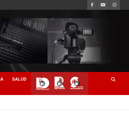
CA
SALUD
▶
▶
▶