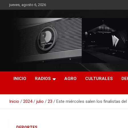
Saltar
jueves, agosto 6, 2026
al
contenido
RO CONTENIDOS
INICIO
RADIOS
AGRO
CULTURALES
DE
Inicio
2024
julio
23
Este miércoles salen los finalistas de
DEPORTES