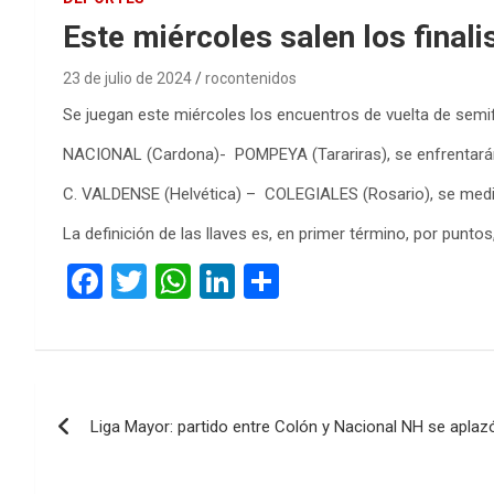
Este miércoles salen los final
23 de julio de 2024
rocontenidos
Se juegan este miércoles los encuentros de vuelta de semif
NACIONAL (Cardona)- POMPEYA (Tarariras), se enfrentarán 
C. VALDENSE (Helvética) – COLEGIALES (Rosario), se medirá
La definición de las llaves es, en primer término, por puntos
F
T
W
Li
C
a
wi
h
n
o
ce
tt
at
ke
m
b
er
s
dI
p
Navegación
o
A
n
ar
Liga Mayor: partido entre Colón y Nacional NH se apla
de
o
p
tir
k
p