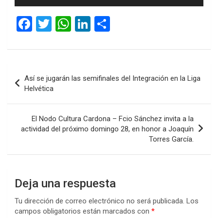
de
audio
F
T
W
Li
C
a
wi
h
n
o
ce
tt
at
ke
m
b
er
s
dI
p
Navegación
Así se jugarán las semifinales del Integración en la Liga
o
A
n
ar
de
Helvética
o
p
tir
entradas
k
p
El Nodo Cultura Cardona – Fcio Sánchez invita a la
actividad del próximo domingo 28, en honor a Joaquín
Torres García.
Deja una respuesta
Tu dirección de correo electrónico no será publicada.
Los
campos obligatorios están marcados con
*