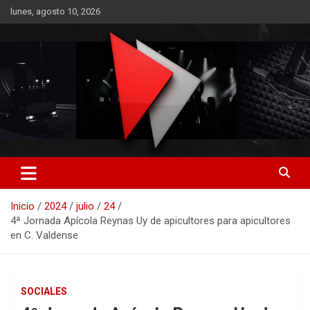
Saltar
lunes, agosto 10, 2026
al
contenido
RO CONTENIDOS
Inicio
2024
julio
24
4ª Jornada Apícola Reynas Uy de apicultores para apicultores
en C. Valdense
SOCIALES