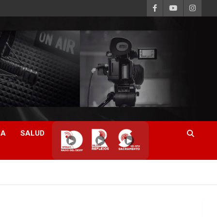
CA
SALUD
▶
▶
▶