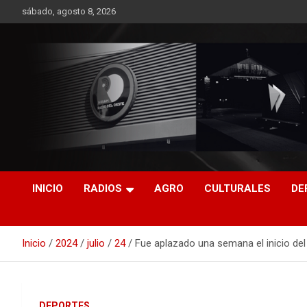
Saltar
sábado, agosto 8, 2026
al
contenido
RO CONTENIDOS
INICIO
RADIOS
AGRO
CULTURALES
DE
Inicio
2024
julio
24
Fue aplazado una semana el inicio de
DEPORTES