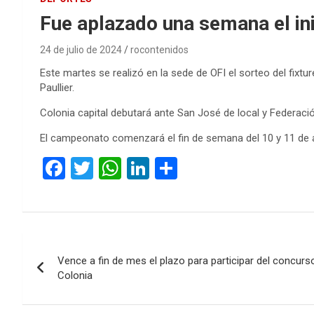
Fue aplazado una semana el in
24 de julio de 2024
rocontenidos
Este martes se realizó en la sede de OFI el sorteo del fixtu
Paullier.
Colonia capital debutará ante San José de local y Federación 
El campeonato comenzará el fin de semana del 10 y 11 de 
F
T
W
Li
C
a
wi
h
n
o
ce
tt
at
ke
m
b
er
s
dI
p
Navegación
o
A
n
ar
Vence a fin de mes el plazo para participar del concurso
de
o
p
tir
Colonia
k
p
entradas