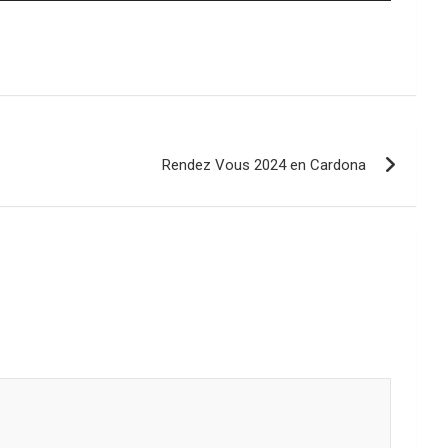
teclas
de
flecha
arriba/abajo
para
aumentar
o
disminuir
Rendez Vous 2024 en Cardona
el
volumen.