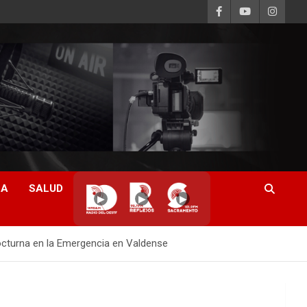
CA
SALUD
▶
▶
▶
octurna en la Emergencia en Valdense