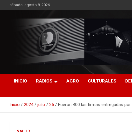
Saltar
sábado, agosto 8, 2026
al
contenido
RO CONTENIDOS
INICIO
RADIOS
AGRO
CULTURALES
DE
Inicio
2024
julio
25
Fueron 400 las firmas entregadas por
SALUD