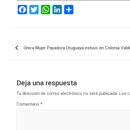
audio
F
T
W
Li
C
a
wi
h
n
o
ce
tt
at
ke
m
b
er
s
dI
p
Navegación
o
A
n
ar
Única Mujer Payadora Uruguaya estuvo en Colonia Valde
de
o
p
tir
k
p
entradas
Deja una respuesta
Tu dirección de correo electrónico no será publicada.
Los c
Comentario
*