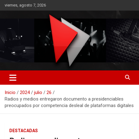
Saltar
viernes, agosto 7, 2026
al
contenido
RO CONTENIDOS
Inicio
2024
julio
26
Radios y medios entregaron documento a presidenciables
preocupados por competencia desleal de plataformas digitales
DESTACADAS