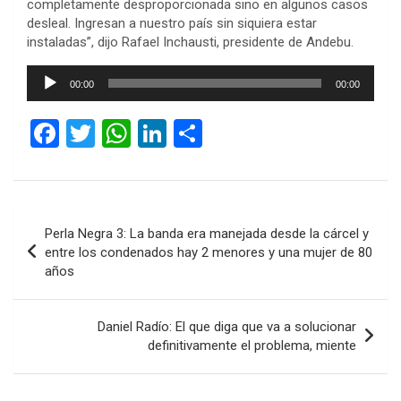
completamente desproporcionada sino en algunos casos
desleal. Ingresan a nuestro país sin siquiera estar
instaladas”, dijo Rafael Inchausti, presidente de Andebu.
Reproductor
00:00
00:00
de
audio
F
T
W
Li
C
a
wi
h
n
o
ce
tt
at
ke
m
b
er
s
dI
p
Navegación
Perla Negra 3: La banda era manejada desde la cárcel y
o
A
n
ar
de
entre los condenados hay 2 menores y una mujer de 80
o
p
tir
años
entradas
k
p
Daniel Radío: El que diga que va a solucionar
definitivamente el problema, miente