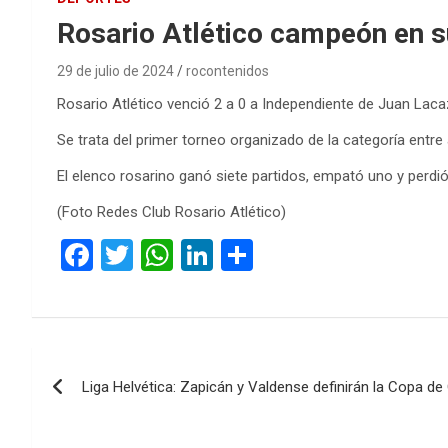
Rosario Atlético campeón en 
29 de julio de 2024
rocontenidos
Rosario Atlético venció 2 a 0 a Independiente de Juan Laca
Se trata del primer torneo organizado de la categoría entre
El elenco rosarino ganó siete partidos, empató uno y perdió
(Foto Redes Club Rosario Atlético)
F
T
W
Li
C
a
wi
h
n
o
ce
tt
at
ke
m
b
er
s
dI
p
Navegación
o
A
n
ar
Liga Helvética: Zapicán y Valdense definirán la Copa de 
de
o
p
tir
k
p