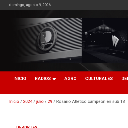
Saltar
domingo, agosto 9, 2026
al
contenido
RO CONTENIDOS
INICIO
RADIOS
AGRO
CULTURALES
DE
Inicio
2024
julio
29
Rosario Atlético campeón en sub 18
DEPORTES