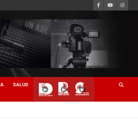
CA
SALUD
▶
▶
▶