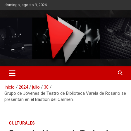
Saltar
domingo, agosto 9, 2026
al
contenido
RO CONTENIDOS
Inicio
2024
julio
30
Grupo de Jóvenes de Teatro de Biblioteca Varela de Rosario se
presentan en el Bastión del Carmen.
CULTURALES