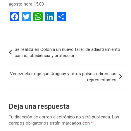
agosto hora 15.00
F
T
W
Li
C
a
wi
h
n
o
ce
tt
at
ke
m
b
er
s
dI
p
Navegación
Se realiza en Colonia un nuevo taller de adiestramiento
o
A
n
ar
de
canino, obediencia y protección.
o
p
tir
entradas
k
p
Venezuela exige que Uruguay y otros países retiren sus
representantes
Deja una respuesta
Tu dirección de correo electrónico no será publicada.
Los
campos obligatorios están marcados con
*