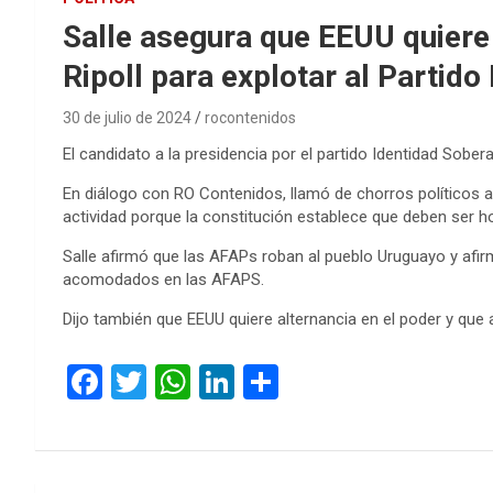
Salle asegura que EEUU quiere 
Ripoll para explotar al Partido
30 de julio de 2024
rocontenidos
El candidato a la presidencia por el partido Identidad Sob
En diálogo con RO Contenidos, llamó de chorros políticos a l
actividad porque la constitución establece que deben ser h
Salle afirmó que las AFAPs roban al pueblo Uruguayo y afirm
acomodados en las AFAPS.
Dijo también que EEUU quiere alternancia en el poder y que
Reproductor
00:00
de
audio
F
T
W
Li
C
a
wi
h
n
o