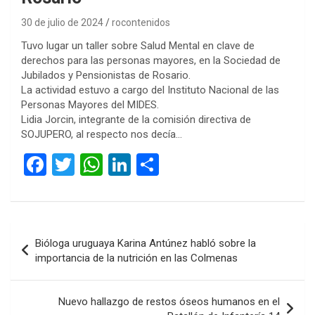
30 de julio de 2024
rocontenidos
Tuvo lugar un taller sobre Salud Mental en clave de
derechos para las personas mayores, en la Sociedad de
Jubilados y Pensionistas de Rosario.
La actividad estuvo a cargo del Instituto Nacional de las
Personas Mayores del MIDES.
Lidia Jorcin, integrante de la comisión directiva de
SOJUPERO, al respecto nos decía…
F
T
W
Li
C
a
wi
h
n
o
ce
tt
at
ke
m
b
er
s
dI
p
Navegación
Bióloga uruguaya Karina Antúnez habló sobre la
o
A
n
ar
de
importancia de la nutrición en las Colmenas
o
p
tir
entradas
k
p
Nuevo hallazgo de restos óseos humanos en el