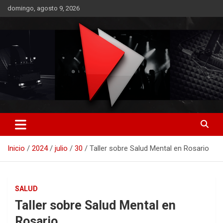
Saltar
domingo, agosto 9, 2026
al
contenido
RO CONTENIDOS
Inicio
2024
julio
30
Taller sobre Salud Mental en Rosario
SALUD
Taller sobre Salud Mental en
Rosario