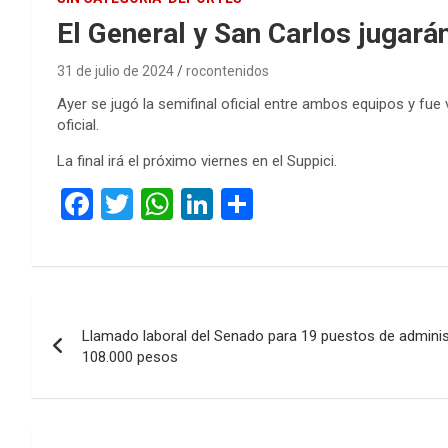
El General y San Carlos jugarán
31 de julio de 2024
rocontenidos
Ayer se jugó la semifinal oficial entre ambos equipos y fue v
oficial.
La final irá el próximo viernes en el Suppici.
F
T
W
Li
C
a
wi
h
n
o
ce
tt
at
ke
m
b
er
s
dI
p
Navegación
o
A
n
ar
Llamado laboral del Senado para 19 puestos de adminis
de
o
p
tir
108.000 pesos
k
p
entradas