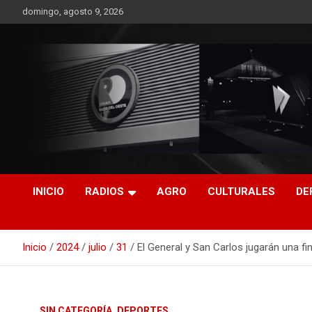
Saltar
domingo, agosto 9, 2026
al
contenido
RO CONTENIDOS
INICIO
RADIOS
AGRO
CULTURALES
DE
Inicio
2024
julio
31
El General y San Carlos jugarán una fin
SIN CATEGORÍA
DEPORTES