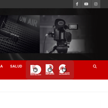
CA
SALUD
▶
▶
▶