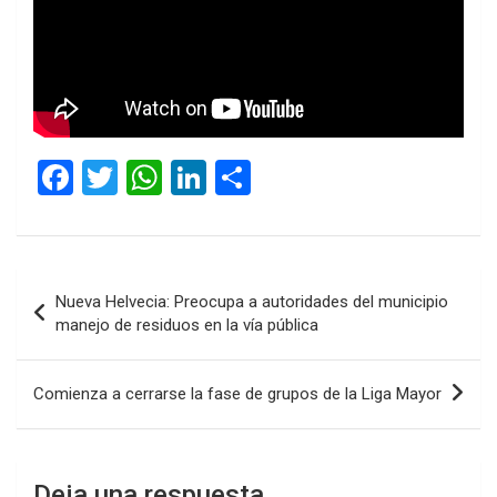
F
T
W
Li
C
a
wi
h
n
o
ce
tt
at
ke
m
b
er
s
dI
p
Navegación
Nueva Helvecia: Preocupa a autoridades del municipio
o
A
n
ar
de
manejo de residuos en la vía pública
o
p
tir
entradas
k
p
Comienza a cerrarse la fase de grupos de la Liga Mayor
Deja una respuesta