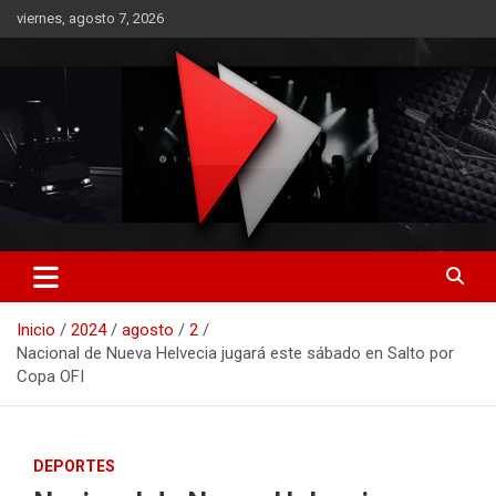
Saltar
viernes, agosto 7, 2026
al
contenido
RO CONTENIDOS
Inicio
2024
agosto
2
Nacional de Nueva Helvecia jugará este sábado en Salto por
Copa OFI
DEPORTES