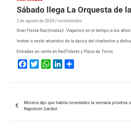
Sábado llega La Orquesta de la
2 de agosto de 2024
rocontenidos
Gran Fiesta Razzmatazz. Viajamos en el tiempo a los años 
Invitan a vestir atuendos de la época del charleston y disfru
Entradas en venta en RedTickets y Plaza de Toros
F
T
W
Li
C
a
wi
h
n
o
ce
tt
at
ke
m
b
er
s
dI
p
Navegación
o
A
n
ar
Moreira dijo que habría novedades la semana próxima 
de
o
p
tir
Napoleón Gardiol
k
p
entradas