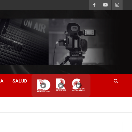
CA
SALUD
▶
▶
▶