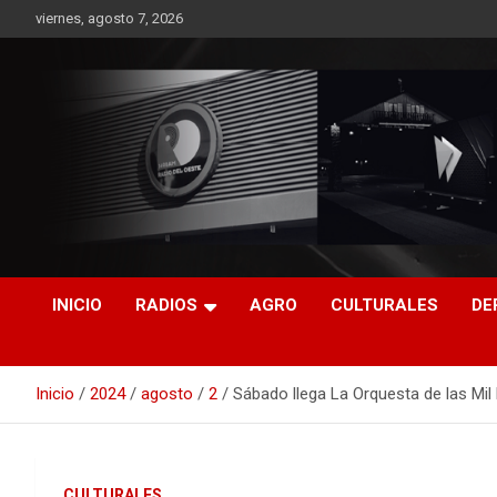
Saltar
viernes, agosto 7, 2026
al
contenido
RO CONTENIDOS
INICIO
RADIOS
AGRO
CULTURALES
DE
Inicio
2024
agosto
2
Sábado llega La Orquesta de las Mil
CULTURALES