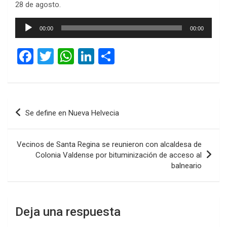
28 de agosto.
Reproductor
00:00
00:00
de
audio
F
T
W
Li
C
a
wi
h
n
o
ce
tt
at
ke
m
b
er
s
dI
p
Navegación
Se define en Nueva Helvecia
o
A
n
ar
de
o
p
tir
entradas
Vecinos de Santa Regina se reunieron con alcaldesa de
k
p
Colonia Valdense por bituminización de acceso al
balneario
Deja una respuesta