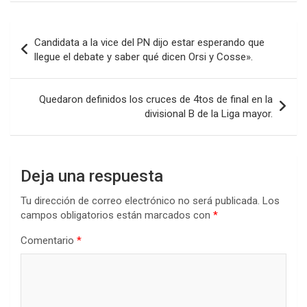
ce
tt
at
ke
m
b
er
s
dI
p
Navegación
Candidata a la vice del PN dijo estar esperando que
o
A
n
ar
de
llegue el debate y saber qué dicen Orsi y Cosse».
o
p
tir
entradas
k
p
Quedaron definidos los cruces de 4tos de final en la
divisional B de la Liga mayor.
Deja una respuesta
Tu dirección de correo electrónico no será publicada.
Los
campos obligatorios están marcados con
*
Comentario
*