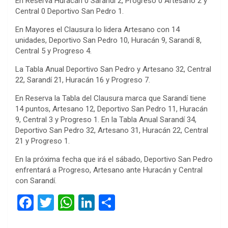
En Reserva Huracán 0 Sarandí 2, Progreso 0 Artesano 2 y
Central 0 Deportivo San Pedro 1.
En Mayores el Clausura lo lidera Artesano con 14
unidades, Deportivo San Pedro 10, Huracán 9, Sarandí 8,
Central 5 y Progreso 4.
La Tabla Anual Deportivo San Pedro y Artesano 32, Central
22, Sarandí 21, Huracán 16 y Progreso 7.
En Reserva la Tabla del Clausura marca que Sarandí tiene
14 puntos, Artesano 12, Deportivo San Pedro 11, Huracán
9, Central 3 y Progreso 1. En la Tabla Anual Sarandí 34,
Deportivo San Pedro 32, Artesano 31, Huracán 22, Central
21 y Progreso 1.
En la próxima fecha que irá el sábado, Deportivo San Pedro
enfrentará a Progreso, Artesano ante Huracán y Central
con Sarandí.
F
T
W
Li
C
a
wi
h
n
o