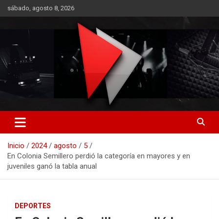
Saltar
sábado, agosto 8, 2026
al
contenido
RO CONTENIDOS
Inicio
2024
agosto
5
En Colonia Semillero perdió la categoría en mayores y en
juveniles ganó la tabla anual
DEPORTES