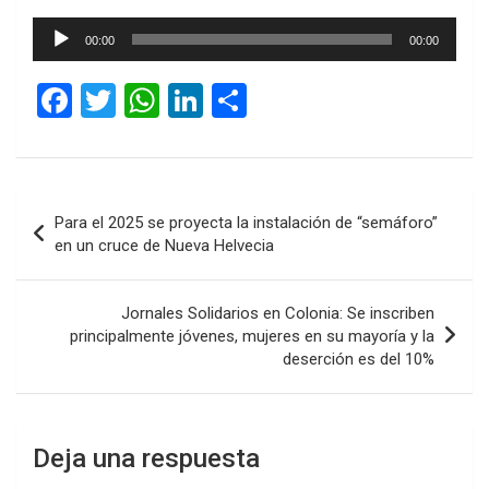
Reproductor
00:00
00:00
de
audio
F
T
W
Li
C
a
wi
h
n
o
ce
tt
at
ke
m
b
er
s
dI
p
Navegación
Para el 2025 se proyecta la instalación de “semáforo”
o
A
n
ar
de
en un cruce de Nueva Helvecia
o
p
tir
entradas
k
p
Jornales Solidarios en Colonia: Se inscriben
principalmente jóvenes, mujeres en su mayoría y la
deserción es del 10%
Deja una respuesta