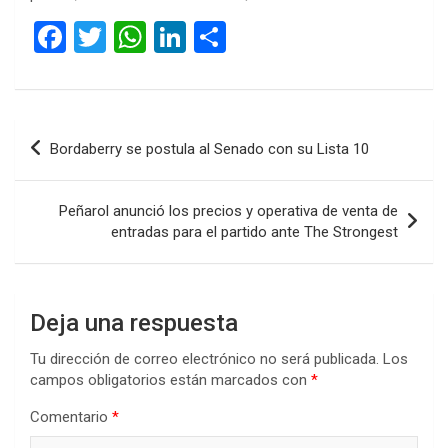
F
T
W
Li
C
a
wi
h
n
o
ce
tt
at
ke
m
b
er
s
dI
p
Navegación
Bordaberry se postula al Senado con su Lista 10
o
A
n
ar
de
o
p
tir
entradas
Peñarol anunció los precios y operativa de venta de
k
p
entradas para el partido ante The Strongest
Deja una respuesta
Tu dirección de correo electrónico no será publicada.
Los
campos obligatorios están marcados con
*
Comentario
*