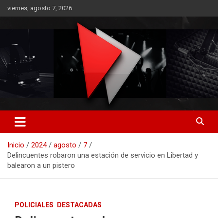
Saltar
viernes, agosto 7, 2026
al
contenido
RO CONTENIDOS
Inicio
2024
agosto
7
Delincuentes robaron una estación de servicio en Libertad y
balearon a un pistero
POLICIALES
DESTACADAS