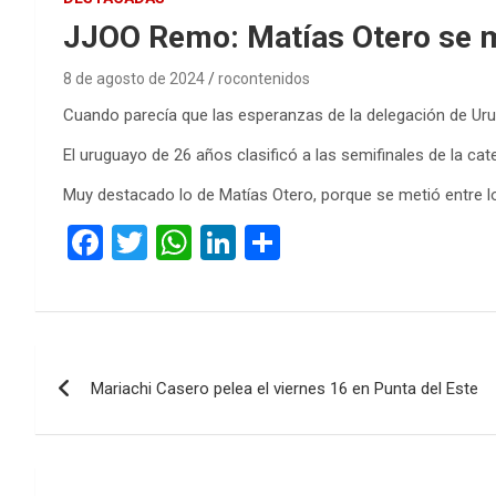
JJOO Remo: Matías Otero se me
8 de agosto de 2024
rocontenidos
Cuando parecía que las esperanzas de la delegación de Ur
El uruguayo de 26 años clasificó a las semifinales de la ca
Muy destacado lo de Matías Otero, porque se metió entre l
F
T
W
Li
C
a
wi
h
n
o
ce
tt
at
ke
m
b
er
s
dI
p
Navegación
o
A
n
ar
Mariachi Casero pelea el viernes 16 en Punta del Este
de
o
p
tir
k
p
entradas