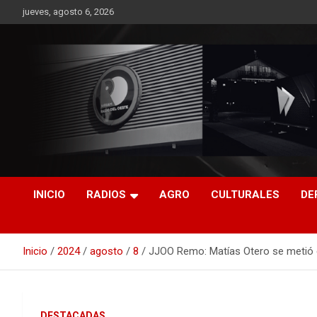
Saltar
jueves, agosto 6, 2026
al
contenido
RO CONTENIDOS
INICIO
RADIOS
AGRO
CULTURALES
DE
Inicio
2024
agosto
8
JJOO Remo: Matías Otero se metió e
DESTACADAS