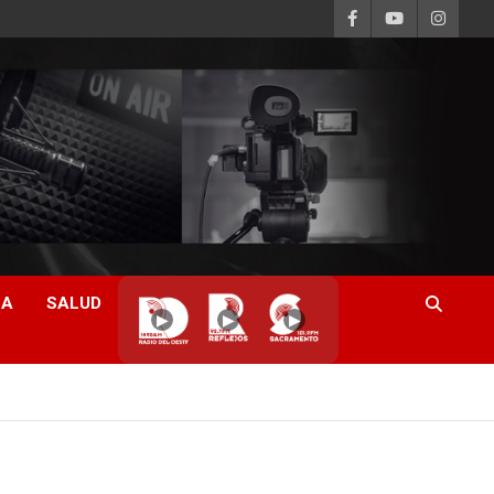
CA
SALUD
▶
▶
▶