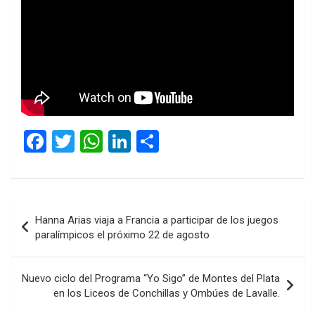
F
T
W
Li
C
a
wi
h
n
o
ce
tt
at
ke
m
b
er
s
dI
p
Navegación
Hanna Arias viaja a Francia a participar de los juegos
o
A
n
ar
de
paralímpicos el próximo 22 de agosto
o
p
tir
entradas
k
p
Nuevo ciclo del Programa “Yo Sigo” de Montes del Plata
en los Liceos de Conchillas y Ombúes de Lavalle.