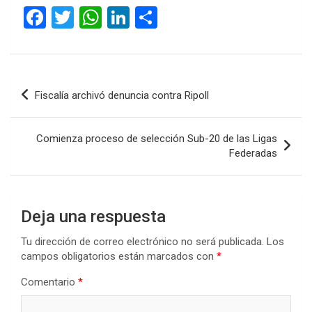
F
T
W
Li
C
a
wi
h
n
o
ce
tt
at
ke
m
b
er
s
dI
p
Navegación
Fiscalía archivó denuncia contra Ripoll
o
A
n
ar
de
o
p
tir
entradas
Comienza proceso de selección Sub-20 de las Ligas
k
p
Federadas
Deja una respuesta
Tu dirección de correo electrónico no será publicada.
Los
campos obligatorios están marcados con
*
Comentario
*