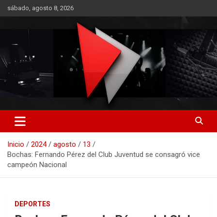
Saltar
sábado, agosto 8, 2026
al
contenido
RO CONTENIDOS
Inicio
2024
agosto
13
Bochas: Fernando Pérez del Club Juventud se consagró vice
campeón Nacional
DEPORTES