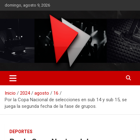
Saltar
domingo, agosto 9, 2026
al
contenido
RO CONTENIDOS
Inicio
2024
agosto
16
Por la Copa Nacional de selecciones en sub 14 y sub 15, se
juega la segunda fecha de la fase de grupos.
DEPORTES