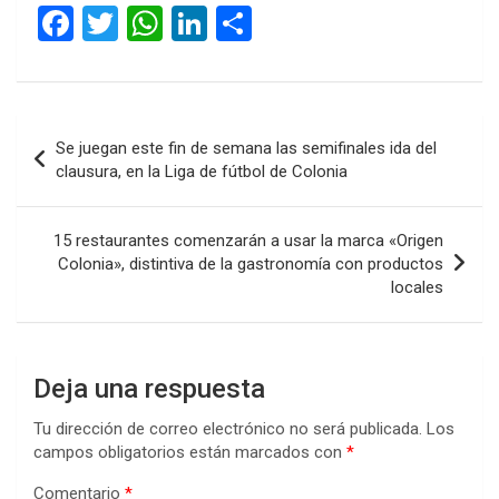
F
T
W
Li
C
a
wi
h
n
o
ce
tt
at
ke
m
b
er
s
dI
p
Navegación
Se juegan este fin de semana las semifinales ida del
o
A
n
ar
de
clausura, en la Liga de fútbol de Colonia
o
p
tir
entradas
k
p
15 restaurantes comenzarán a usar la marca «Origen
Colonia», distintiva de la gastronomía con productos
locales
Deja una respuesta
Tu dirección de correo electrónico no será publicada.
Los
campos obligatorios están marcados con
*
Comentario
*