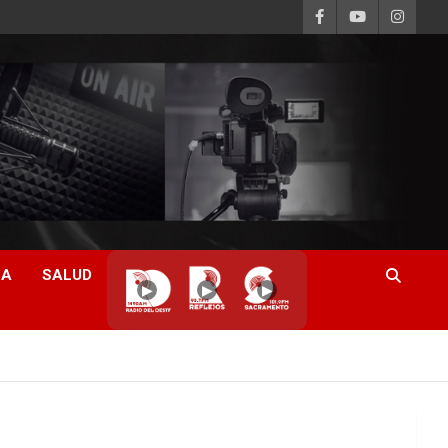
CA
SALUD
▶
▶
▶