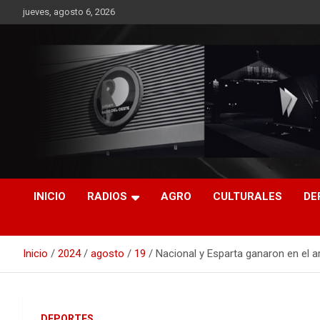
Saltar
jueves, agosto 6, 2026
al
contenido
RO CONTENIDOS
INICIO
RADIOS
AGRO
CULTURALES
DE
Inicio
2024
agosto
19
Nacional y Esparta ganaron en el a
DEPORTES