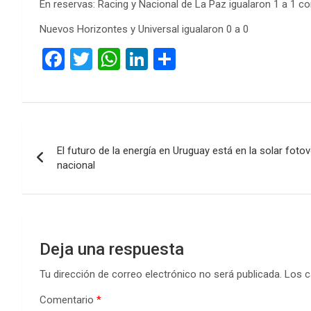
En reservas: Racing y Nacional de La Paz igualaron 1 a 1 
Nuevos Horizontes y Universal igualaron 0 a 0
F
T
W
Li
C
a
wi
h
n
o
ce
tt
at
ke
m
b
er
s
dI
p
Navegación
o
A
n
ar
El futuro de la energía en Uruguay está en la solar foto
de
o
p
tir
nacional
k
p
entradas
Deja una respuesta
Tu dirección de correo electrónico no será publicada.
Los c
Comentario
*