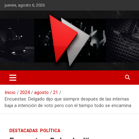
Saltar
jueves, agosto 6, 2026
al
contenido
RO CONTENIDOS
Inicio
2024
agosto
21
Encuestas: Delgado dijo que siempre después de las internas
baja a intención de voto pero con el tiempo todo se encamina
DESTACADAS
POLÍTICA