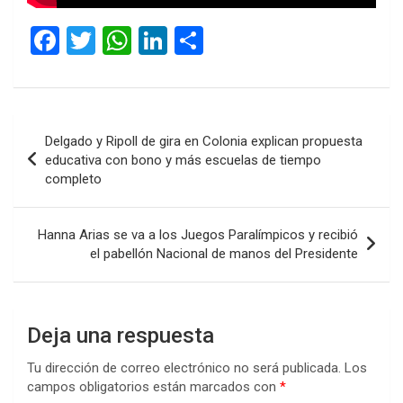
F
T
W
Li
C
a
wi
h
n
o
ce
tt
at
ke
m
b
er
s
dI
p
Navegación
Delgado y Ripoll de gira en Colonia explican propuesta
o
A
n
ar
de
educativa con bono y más escuelas de tiempo
o
p
tir
completo
entradas
k
p
Hanna Arias se va a los Juegos Paralímpicos y recibió
el pabellón Nacional de manos del Presidente
Deja una respuesta
Tu dirección de correo electrónico no será publicada.
Los
campos obligatorios están marcados con
*