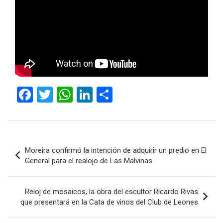
F
T
W
Li
C
a
wi
h
n
o
ce
tt
at
ke
m
b
er
s
dI
p
Navegación
Moreira confirmó la intención de adquirir un predio en El
o
A
n
ar
de
General para el realojo de Las Malvinas
o
p
tir
entradas
k
p
Reloj de mosaicos, la obra del escultor Ricardo Rivas
que presentará en la Cata de vinos del Club de Leones