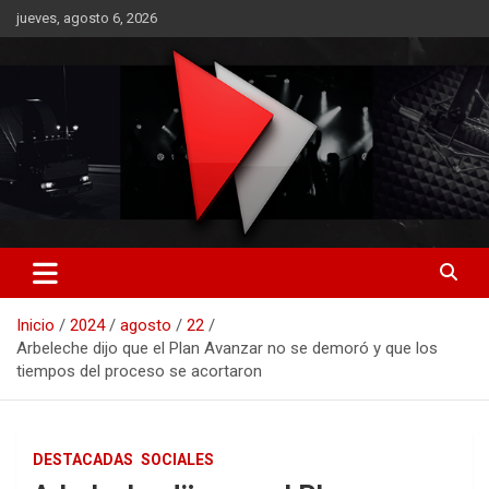
Saltar
jueves, agosto 6, 2026
al
contenido
RO CONTENIDOS
Inicio
2024
agosto
22
Arbeleche dijo que el Plan Avanzar no se demoró y que los
tiempos del proceso se acortaron
DESTACADAS
SOCIALES