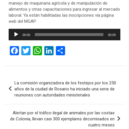
manejo de maquinaria agrícola y de manipulación de
alimentos y otras capacitaciones para ingresar al mercado
laboral. Ya están habilitadas las inscripciones vía página
web del MGAP.
Reproductor
00:00
00:00
de
audio
F
T
W
Li
C
a
wi
h
n
o
ce
tt
at
ke
m
b
er
s
dI
p
Navegación
La comisión organizadora de los festejos por los 250
o
A
n
ar
de
años de la ciudad de Rosario ha iniciado una serie de
o
p
tir
reuniones con autoridades ministeriales
entradas
k
p
Alertan por el tráfico ilegal de animales por las costas
de Colonia, llevan casi 300 ejemplares decomisados en
cuatro meses