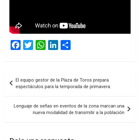
F
T
W
Li
C
a
wi
h
n
o
ce
tt
at
ke
m
b
er
s
dI
p
Navegación
El equipo gestor de la Plaza de Toros prepara
o
A
n
ar
de
espectáculos para la temporada de primavera.
o
p
tir
entradas
k
p
Lenguaje de señas en eventos de la zona marcan una
nueva modalidad de transmitir a la población