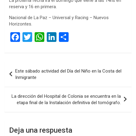
La próxima fecha ira el domingo que viene a las 14hs en
reserva y 16 en primera.
Nacional de La Paz – Universal y Racing – Nuevos
Horizontes.
F
T
W
Li
C
a
wi
h
n
o
ce
tt
at
ke
m
b
er
s
dI
p
Navegación
Este sábado actividad del Día del Niño en la Costa del
o
A
n
ar
de
Inmigrante
o
p
tir
entradas
k
p
La dirección del Hospital de Colonia se encuentra en la
etapa final de la Instalación definitiva del tomógrafo.
Deja una respuesta