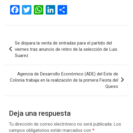
audio
F
T
W
Li
C
a
wi
h
n
o
ce
tt
at
ke
m
b
er
s
dI
p
Navegación
Se dispara la venta de entradas para el partido del
o
A
n
ar
de
viernes tras anuncio de retiro de la selección de Luis
o
p
tir
Suarez
entradas
k
p
Agencia de Desarrollo Económico (ADE) del Este de
Colonia trabaja en la realización de la primera Fiesta del
Queso
Deja una respuesta
Tu dirección de correo electrónico no será publicada.
Los
campos obligatorios están marcados con
*