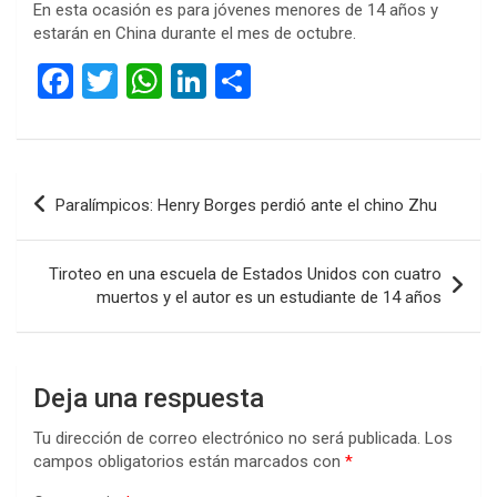
En esta ocasión es para jóvenes menores de 14 años y
estarán en China durante el mes de octubre.
F
T
W
Li
C
a
wi
h
n
o
ce
tt
at
ke
m
b
er
s
dI
p
Navegación
Paralímpicos: Henry Borges perdió ante el chino Zhu
o
A
n
ar
de
o
p
tir
entradas
Tiroteo en una escuela de Estados Unidos con cuatro
k
p
muertos y el autor es un estudiante de 14 años
Deja una respuesta
Tu dirección de correo electrónico no será publicada.
Los
campos obligatorios están marcados con
*