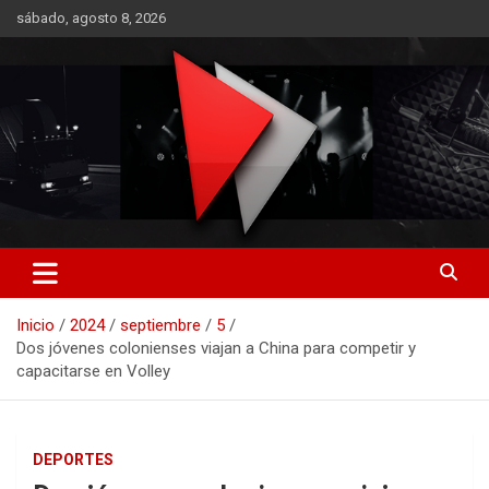
Saltar
sábado, agosto 8, 2026
al
contenido
RO CONTENIDOS
Inicio
2024
septiembre
5
Dos jóvenes colonienses viajan a China para competir y
capacitarse en Volley
DEPORTES