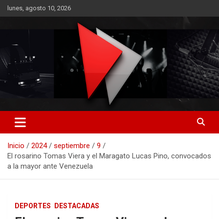
Saltar
lunes, agosto 10, 2026
al
contenido
RO CONTENIDOS
Inicio
2024
septiembre
9
El rosarino Tomas Viera y el Maragato Lucas Pino, convocados
a la mayor ante Venezuela
DEPORTES
DESTACADAS