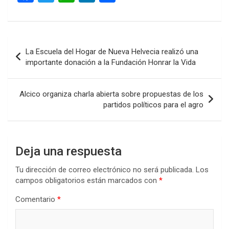
a
wi
h
n
o
ce
tt
at
ke
m
b
er
s
dI
p
Navegación
La Escuela del Hogar de Nueva Helvecia realizó una
o
A
n
ar
de
importante donación a la Fundación Honrar la Vida
o
p
tir
entradas
k
p
Alcico organiza charla abierta sobre propuestas de los
partidos políticos para el agro
Deja una respuesta
Tu dirección de correo electrónico no será publicada.
Los
campos obligatorios están marcados con
*
Comentario
*