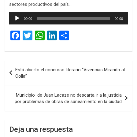
sectores productivos del país…
Reproductor
00:00
00:00
de
audio
F
T
W
Li
C
a
wi
h
n
o
ce
tt
at
ke
m
b
er
s
dI
p
Navegación
Está abierto el concurso literario “Vivencias Mirando al
o
A
n
ar
de
Colla”
o
p
tir
entradas
k
p
Municipio de Juan Lacaze no descarta ir a la justicia
por problemas de obras de saneamiento en la ciudad
Deja una respuesta