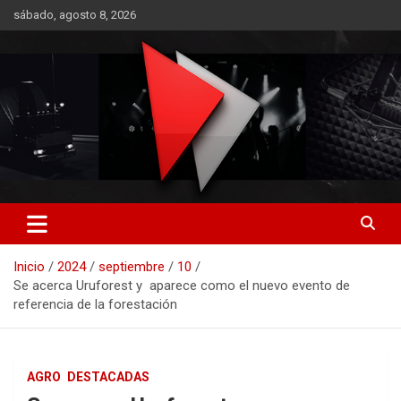
Saltar
sábado, agosto 8, 2026
al
contenido
RO CONTENIDOS
Inicio
2024
septiembre
10
Se acerca Uruforest y aparece como el nuevo evento de
referencia de la forestación
AGRO
DESTACADAS