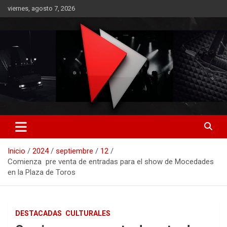
Saltar
viernes, agosto 7, 2026
al
contenido
RO CONTENIDOS
Inicio
2024
septiembre
12
Comienza pre venta de entradas para el show de Mocedades
en la Plaza de Toros
DESTACADAS
CULTURALES