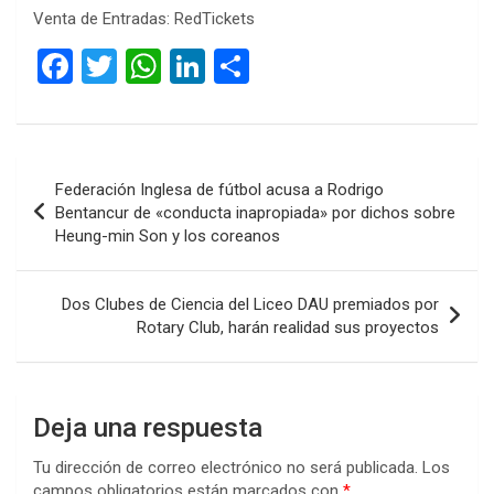
Venta de Entradas: RedTickets
F
T
W
Li
C
a
wi
h
n
o
ce
tt
at
ke
m
b
er
s
dI
p
Navegación
Federación Inglesa de fútbol acusa a Rodrigo
o
A
n
ar
de
Bentancur de «conducta inapropiada» por dichos sobre
o
p
tir
Heung-min Son y los coreanos
entradas
k
p
Dos Clubes de Ciencia del Liceo DAU premiados por
Rotary Club, harán realidad sus proyectos
Deja una respuesta
Tu dirección de correo electrónico no será publicada.
Los
campos obligatorios están marcados con
*