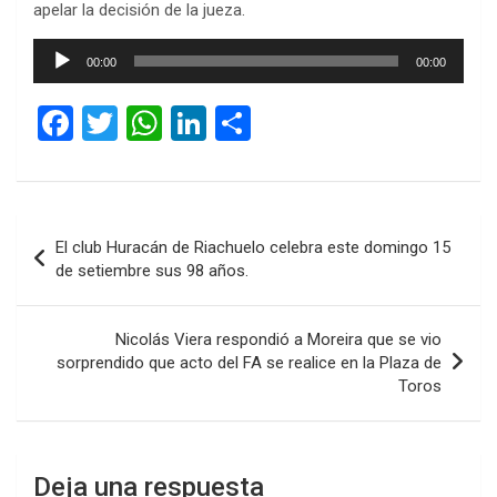
apelar la decisión de la jueza.
Reproductor
00:00
00:00
de
audio
F
T
W
Li
C
a
wi
h
n
o
ce
tt
at
ke
m
b
er
s
dI
p
Navegación
El club Huracán de Riachuelo celebra este domingo 15
o
A
n
ar
de
de setiembre sus 98 años.
o
p
tir
entradas
k
p
Nicolás Viera respondió a Moreira que se vio
sorprendido que acto del FA se realice en la Plaza de
Toros
Deja una respuesta