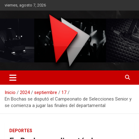
Saltar
viernes, agosto 7, 2026
al
contenido
RO CONTENIDOS
Inicio
2024
septiembre
17
En Bochas se disputó el Campeonato de Selecciones Senior y
se comienza a jugar las finales del departamental
DEPORTES