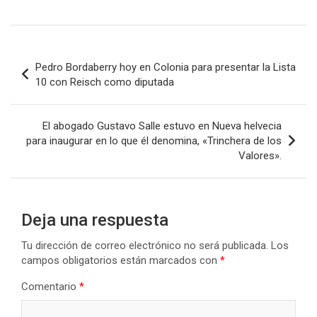
a
wi
h
n
o
ce
tt
at
ke
m
b
er
s
dI
p
Navegación
Pedro Bordaberry hoy en Colonia para presentar la Lista
o
A
n
ar
de
10 con Reisch como diputada
o
p
tir
entradas
k
p
El abogado Gustavo Salle estuvo en Nueva helvecia
para inaugurar en lo que él denomina, «Trinchera de los
Valores».
Deja una respuesta
Tu dirección de correo electrónico no será publicada.
Los
campos obligatorios están marcados con
*
Comentario
*