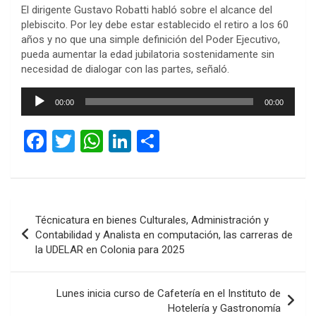
El dirigente Gustavo Robatti habló sobre el alcance del
plebiscito. Por ley debe estar establecido el retiro a los 60
años y no que una simple definición del Poder Ejecutivo,
pueda aumentar la edad jubilatoria sostenidamente sin
necesidad de dialogar con las partes, señaló.
Reproductor
00:00
00:00
de
audio
F
T
W
Li
C
a
wi
h
n
o
ce
tt
at
ke
m
b
er
s
dI
p
Navegación
Técnicatura en bienes Culturales, Administración y
o
A
n
ar
de
Contabilidad y Analista en computación, las carreras de
o
p
tir
la UDELAR en Colonia para 2025
entradas
k
p
Lunes inicia curso de Cafetería en el Instituto de
Hotelería y Gastronomía