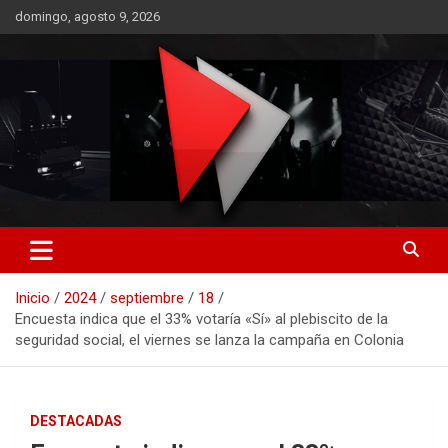
Saltar
domingo, agosto 9, 2026
al
contenido
RO CONTENIDOS
Inicio
2024
septiembre
18
Encuesta indica que el 33% votaría «Sí» al plebiscito de la
seguridad social, el viernes se lanza la campaña en Colonia
DESTACADAS